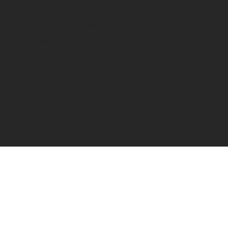
kV)
. Sie bietet eine effiziente und
wirtschaftliche Lösung für unterschiedlichste
Einsatzbereiche.
Profitieren Sie von kurzen Lieferzeiten,
bewährter Technik und einer direkten
Verfügbarkeit.
Gerne beraten wir Sie
individuell und finden die passende Lösung für
Ihr Projekt.