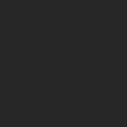
und zuverlässige
Direkt ab Lager und
kurzfristig einsatzbereit.
ÜBERGABESTATION /
TRAFO 1250 KVA
Unsere begehbare Übergabestation mit
1250
kVA
wandelt die Mittelspannung von
20 kV auf
0,4 kV
und ist
mit nachgelagertem Netz
ausgestattet. Die Ausführung entspricht den
TAB e.dis
und eignet sich ideal für industrielle
Anwendungen sowie größere
Versorgungsaufgaben.
TRAFOSTATION 800 KVA
Ebenfalls ab Lager verfügbar ist unsere
kompakte Trafostation mit
800 kVA (20/0,4